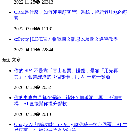
2022.11.25
20313
CRM是什麼？如何運用顧客管理系統，輕鬆管理您的顧
客！
2022.07.04
11181
ezPretty | LINE官方帳號圖文訊息以及圖文選單教學
2022.04.15
22844
最新文章
你的 SPA 不是靠「賣出套票」賺錢，是靠「用完再
買」：套票經濟的 3 個關卡，用 AI 一關一關過
2026.07.22
2632
你的車廠每月都在漏錢：補好 5 個破洞、再加 3 個槓
桿，AI 直接幫你提升營收
2026.07.22
2610
Google AI 評論功能：ezPretty 讓你統一後台回覆、AI 生
成回覆、AI 標記該注意的評論