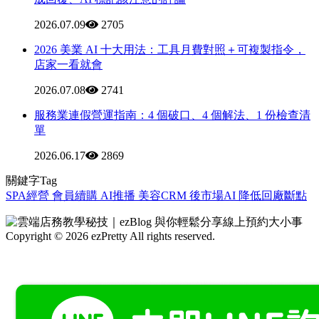
2026.07.09
2705
2026 美業 AI 十大用法：工具月費對照＋可複製指令，
店家一看就會
2026.07.08
2741
服務業連假營運指南：4 個破口、4 個解法、1 份檢查清
單
2026.06.17
2869
關鍵字Tag
SPA經營
會員續購
AI推播
美容CRM
後市場AI
降低回廠斷點
Copyright © 2026 ezPretty All rights reserved.