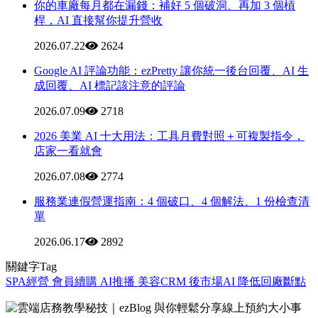
你的車廠每月都在漏錢：補好 5 個破洞、再加 3 個槓
桿，AI 直接幫你提升營收
2026.07.22
2624
Google AI 評論功能：ezPretty 讓你統一後台回覆、AI 生
成回覆、AI 標記該注意的評論
2026.07.09
2718
2026 美業 AI 十大用法：工具月費對照＋可複製指令，
店家一看就會
2026.07.08
2774
服務業連假營運指南：4 個破口、4 個解法、1 份檢查清
單
2026.06.17
2892
關鍵字Tag
SPA經營
會員續購
AI推播
美容CRM
後市場AI
降低回廠斷點