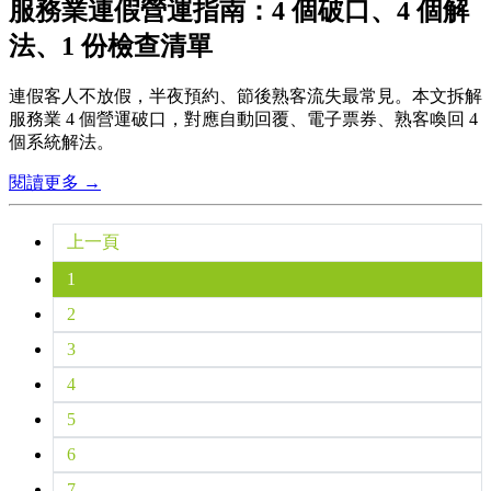
服務業連假營運指南：4 個破口、4 個解
法、1 份檢查清單
連假客人不放假，半夜預約、節後熟客流失最常見。本文拆解
服務業 4 個營運破口，對應自動回覆、電子票券、熟客喚回 4
個系統解法。
閱讀更多 →
上一頁
1
2
3
4
5
6
7