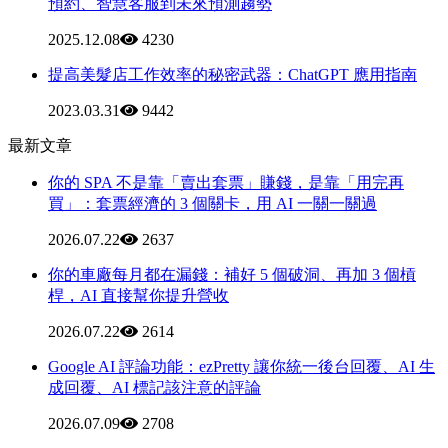
預約、智慧客服到未來預測趨勢
2025.12.08
4230
提高美髮店工作效率的秘密武器：ChatGPT 應用指南
2023.03.31
9442
最新文章
你的 SPA 不是靠「賣出套票」賺錢，是靠「用完再
買」：套票經濟的 3 個關卡，用 AI 一關一關過
2026.07.22
2637
你的車廠每月都在漏錢：補好 5 個破洞、再加 3 個槓
桿，AI 直接幫你提升營收
2026.07.22
2614
Google AI 評論功能：ezPretty 讓你統一後台回覆、AI 生
成回覆、AI 標記該注意的評論
2026.07.09
2708