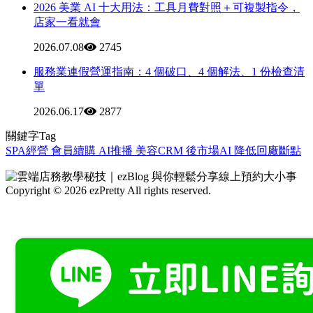
2026 美業 AI 十大用法：工具月費對照＋可複製指令，
店家一看就會
2026.07.08
2745
服務業連假營運指南：4 個破口、4 個解法、1 份檢查清
單
2026.06.17
2877
關鍵字Tag
SPA經營
會員續購
AI推播
美容CRM
後市場AI
降低回廠斷點
Copyright © 2026 ezPretty All rights reserved.