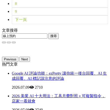
8
9
下一頁
文章搜尋
搜尋
Previous
Next
熱門文章
Google AI 評論功能：ezPretty 讓你統一後台回覆、AI 生
成回覆、AI 標記該注意的評論
2026.07.09
2710
2026 美業 AI 十大用法：工具月費對照＋可複製指令，
店家一看就會
2026.07.08
2749