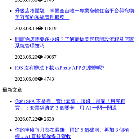
升級店務體驗－掌握全台唯一專業寵物住宿平台與寵物
美容預約系統管理服務！
2023.08.13
11819
開寵物店需要多少錢？了解寵物美容店開設流程及店家
系統管理技巧
2023.06.20
49067
IOS 沒有辦法下載 ezPretty APP 怎麼辦呢?
2023.06.06
4743
最新文章
你的 SPA 不是靠「賣出套票」賺錢，是靠「用完再
買」：套票經濟的 3 個關卡，用 AI 一關一關過
2026.07.22
2638
你的車廠每月都在漏錢：補好 5 個破洞、再加 3 個槓
桿，AI 直接幫你提升營收