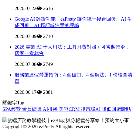
2026.07.22
2616
Google AI 評論功能：ezPretty 讓你統一後台回覆、AI 生
成回覆、AI 標記該注意的評論
2026.07.09
2710
2026 美業 AI 十大用法：工具月費對照＋可複製指令，
店家一看就會
2026.07.08
2749
服務業連假營運指南：4 個破口、4 個解法、1 份檢查清
單
2026.06.17
2881
關鍵字Tag
SPA經營
會員續購
AI推播
美容CRM
後市場AI
降低回廠斷點
Copyright © 2026 ezPretty All rights reserved.