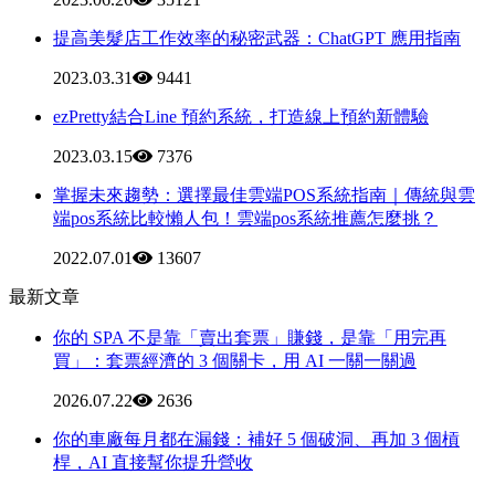
提高美髮店工作效率的秘密武器：ChatGPT 應用指南
2023.03.31
9441
ezPretty結合Line 預約系統，打造線上預約新體驗
2023.03.15
7376
掌握未來趨勢：選擇最佳雲端POS系統指南｜傳統與雲
端pos系統比較懶人包！雲端pos系統推薦怎麼挑？
2022.07.01
13607
最新文章
你的 SPA 不是靠「賣出套票」賺錢，是靠「用完再
買」：套票經濟的 3 個關卡，用 AI 一關一關過
2026.07.22
2636
你的車廠每月都在漏錢：補好 5 個破洞、再加 3 個槓
桿，AI 直接幫你提升營收