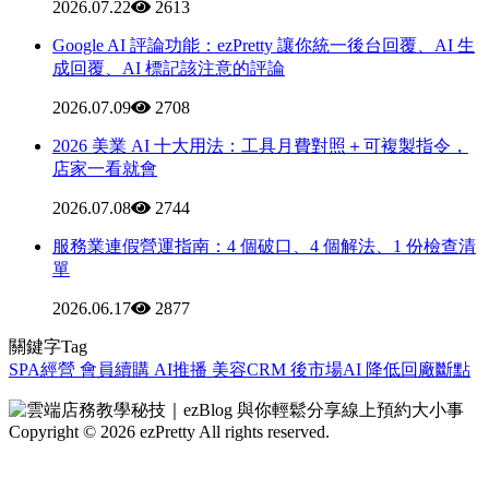
2026.07.22
2613
Google AI 評論功能：ezPretty 讓你統一後台回覆、AI 生
成回覆、AI 標記該注意的評論
2026.07.09
2708
2026 美業 AI 十大用法：工具月費對照＋可複製指令，
店家一看就會
2026.07.08
2744
服務業連假營運指南：4 個破口、4 個解法、1 份檢查清
單
2026.06.17
2877
關鍵字Tag
SPA經營
會員續購
AI推播
美容CRM
後市場AI
降低回廠斷點
Copyright © 2026 ezPretty All rights reserved.